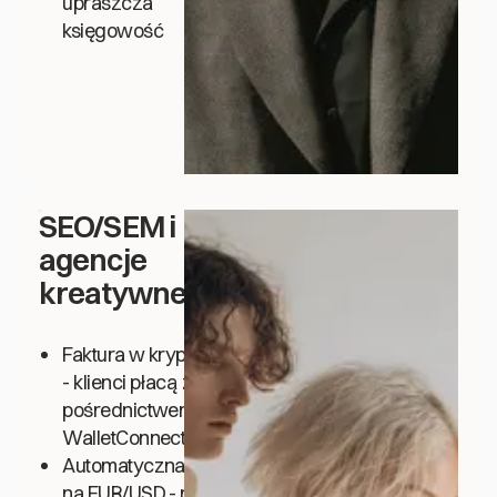
upraszcza
księgowość
SEO/SEM i
agencje
kreatywne
Faktura w kryptowalutach
- klienci płacą za
pośrednictwem
WalletConnect/MetaMask
Automatyczna konwersja
na EUR/USD - nigdy nie