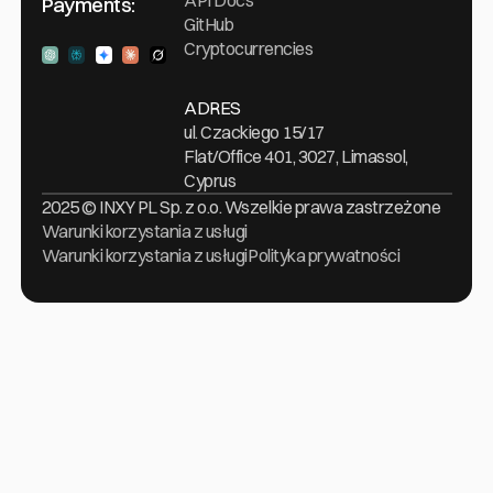
Payments:
GitHub
Cryptocurrencies
Ask ChatGPT
Ask Perplexity
Ask Gemini
Ask Claude
Ask Grock
ADRES
ul. Czackiego 15/17
Flat/Office 401, 3027, Limassol,
Cyprus
2025 © INXY PL Sp. z o.o. Wszelkie prawa zastrzeżone
Warunki korzystania z usługi
Warunki korzystania z usługi
Polityka prywatności