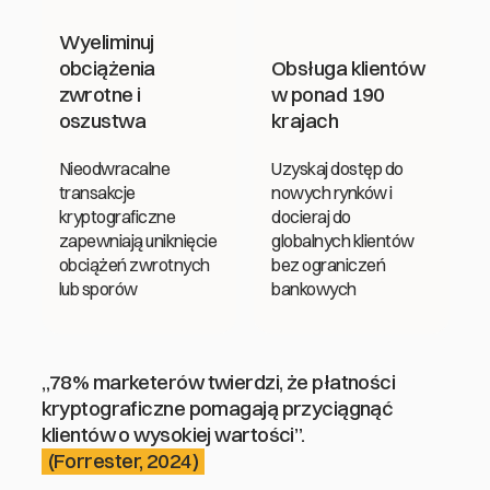
Wyeliminuj
obciążenia
Obsługa klientów
zwrotne i
w ponad 190
oszustwa
krajach
Nieodwracalne
Uzyskaj dostęp do
transakcje
nowych rynków i
kryptograficzne
docieraj do
zapewniają uniknięcie
globalnych klientów
obciążeń zwrotnych
bez ograniczeń
lub sporów
bankowych
„78% marketerów twierdzi, że płatności
kryptograficzne pomagają przyciągnąć
klientów o wysokiej wartości”.
(Forrester, 2024)