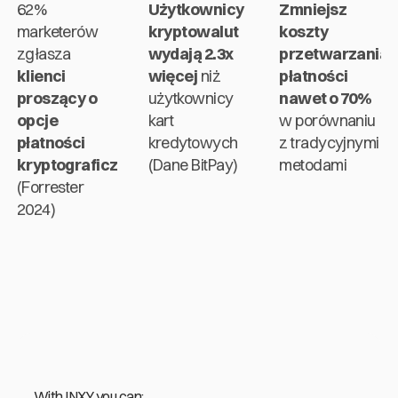
62%
Użytkownicy
Zmniejsz
marketerów
kryptowalut
koszty
zgłasza
wydają 2.3x
przetwarzania
klienci
więcej
niż
płatności
proszący o
użytkownicy
nawet o 70%
opcje
kart
w porównaniu
płatności
kredytowych
z tradycyjnymi
kryptograficznych
(Dane BitPay)
metodami
(Forrester
2024)
With INXY you can: