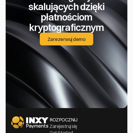
skalujących dzięki
płatnościom
kryptograficznym
Zarezerwuj demo
Zarezerwuj demo
Idź do domu
ROZPOCZNIJ
Zarejestruj się
Get Started