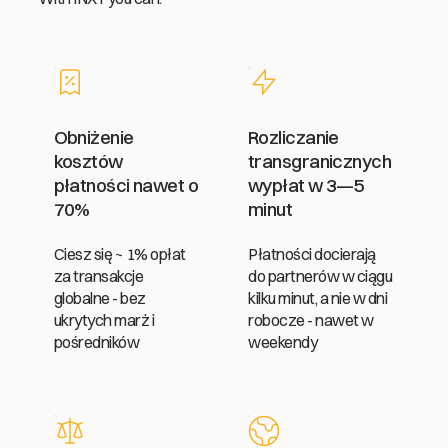
Obniżenie
Rozliczanie
kosztów
transgranicznych
płatności nawet o
wypłat w 3—5
70%
minut
Ciesz się ~ 1% opłat
Płatności docierają
za transakcje
do partnerów w ciągu
globalne - bez
kilku minut, a nie w dni
ukrytych marż i
robocze - nawet w
pośredników
weekendy