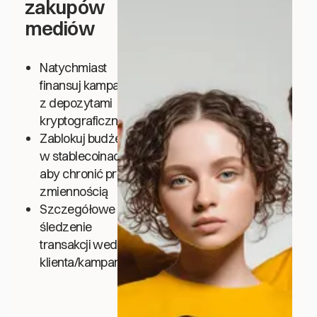
zakupów
mediów
Natychmiast
finansuj kampanie
z depozytami
kryptograficznymi
Zablokuj budżety
w stablecoinach,
aby chronić przed
zmiennością
Szczegółowe
śledzenie
transakcji według
klienta/kampanii