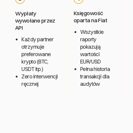
Księgowość
Wypłaty
oparta na Fiat
wywołane przez
API
Wszystkie
Każdy partner
raporty
otrzymuje
pokazują
preferowane
wartości
krypto (BTC,
EUR/USD
USDT itp.)
Pełna historia
Zero interwencji
transakcji dla
ręcznej
audytów