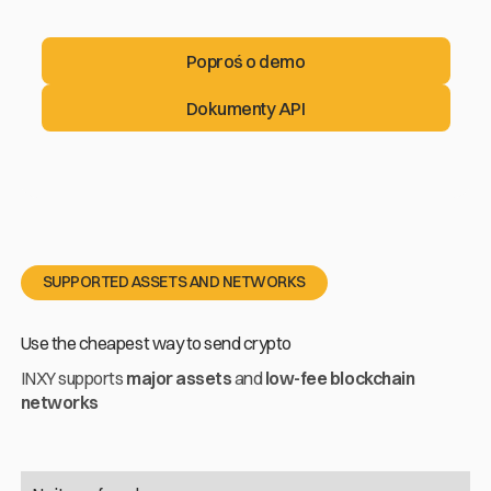
Poproś o demo
Poproś o demo
Dokumenty API
Dokumenty API
SUPPORTED ASSETS AND NETWORKS
Use the cheapest way to send crypto
INXY supports
major assets
and
low-fee blockchain
networks