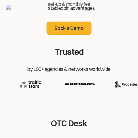
set-up & monthly fee
Book a Demo
Book a Demo
Trusted
by 100+ agencies & networks worldwide
OTC Desk