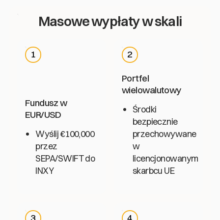
Masowe wypłaty w skali
1
2
Portfel
wielowalutowy
Fundusz w
Środki
EUR/USD
bezpiecznie
Wyślij €100,000
przechowywane
przez
w
SEPA/SWIFT do
licencjonowanym
INXY
skarbcu UE
3
4