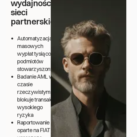
wydajności i
sieci
partnerskie
Automatyzacja
masowych
wypłat tysiącom
podmiotów
stowarzyszonych
Badanie AML w
czasie
rzeczywistym
blokuje transakcje
wysokiego
ryzyka
Raportowanie
oparte na FIAT