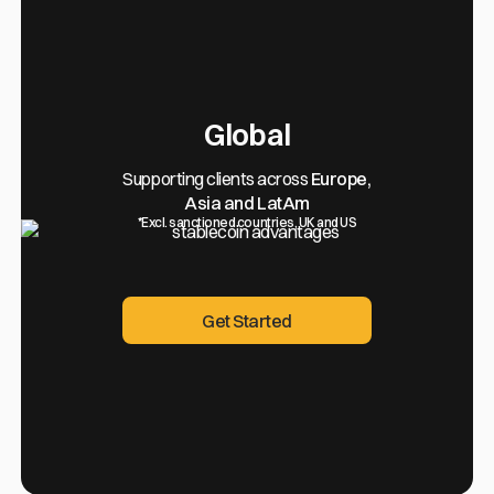
Global
Supporting clients across
Europe,
Asia and LatAm
*Excl. sanctioned countries, UK and US
Get Started
Get Started