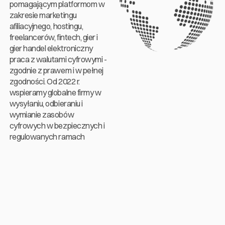
pomagającym platformom w
zakresie marketingu
afiliacyjnego, hostingu,
freelancerów, fintech, gier i
gier
handel elektroniczny
praca z walutami cyfrowymi -
zgodnie z prawem i w pełnej
zgodności. Od 2022 r.
wspieramy globalne firmy w
wysyłaniu, odbieraniu i
wymianie zasobów
cyfrowych w bezpiecznych i
regulowanych ramach