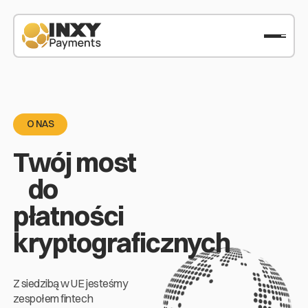
O NAS
Twój most
do
płatności
kryptograficznych
Z siedzibą w UE jesteśmy
zespołem fintech